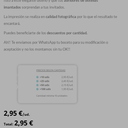
foto a este elegante diseño y que tus
abridores de botellas
imantados
sorprendan a tus invitados.
La impresión se realiza en
calidad fotográfica
por lo que el resultado te
encantará.
Puedes beneficiarte de los
descuentos por cantidad.
Ah!! Te enviamos por WhatsApp tu boceto para su modificación o
aceptación y no los montamos sin tu OK!!
PRECIOS SEGÚN CANTIDAD
MEDIDA
+10 uds
2,95 €/ud.
59
+25 uds
2,45 €/ud.
+50 uds
2,15 €/ud.
Ø
mm
+100 uds
1,95 €/ud.
Cantidad mínima 10 unidades
2,95 €
/ud.
2,95 €
Total: