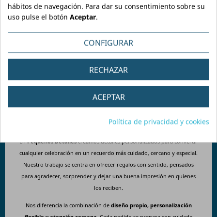
-
Imán abrebotellas
con impresión calidad fotográfica
hábitos de navegación. Para dar su consentimiento sobre su
y acabado de protección brillo de Ø 59 mm.
uso pulse el botón
Aceptar
.
-
Presentación:
añade la bolsita transparente con soporte kraft
CONFIGURAR
y mensaje de agradecimiento por 0,40€/ud.
Se entregarán
los
abrebotellas
colocados dentro de las bolsitas de
presentación.
RECHAZAR
ACEPTAR
Política de privacidad y cookies
En
Pequeños Detalles
creamos detalles personalizados para convertir
cualquier celebración en un recuerdo más cuidado, cercano y especial.
Nuestro trabajo se centra en ofrecer regalos con sentido, pensados
para agradecer, sorprender y dejar una buena impresión en quienes
los reciben.
Nos diferencia la combinación de
diseño propio, personalización
flexible y atención cercana
. Cada pedido se prepara con cuidado