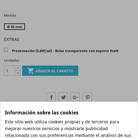
Medida
Ø 59 mm
EXTRAS
Presentación (0,40€/ud) - Bolsa transparente con soporte Kraft
Unidades

AÑADIR AL CARRITO
Información sobre las cookies
Características
Cómo hacer mi pedido
Plazos de entrega
Este sitio web utiliza cookies propias y de terceros para
mejorar nuestros servicios y mostrarle publicidad
relacionada con sus preferencias mediante el análisis de sus