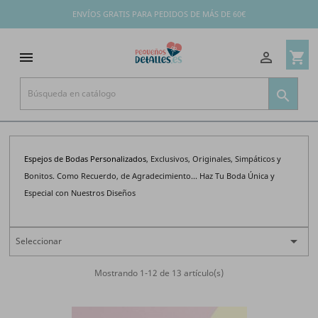
ENVÍOS GRATIS PARA PEDIDOS DE MÁS DE 60€

shopping_cart


Espejos de Bodas Personalizados
, Exclusivos, Originales, Simpáticos y
Bonitos. Como Recuerdo, de Agradecimiento... Haz Tu Boda Única y
Especial con Nuestros Diseños

Seleccionar
Mostrando 1-12 de 13 artículo(s)