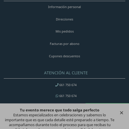
Información personal
Direcciones
Mis pedidos
Facturas por abono
Cupones descuentos
ATENCIÓN AL CLIENTE
661 750 674
661 750 674
Lunes a Viernes de 9:30 a 13:30h
×
Tu evento merece que todo salga perfecto
CONTÁCTANOS
Estamos especializados en celebraciones y sabemos lo
info@pequenosdetalles.es
importante que es que cada detalle esté preparado a tiempo. Te
acompañamos durante todo el proceso para que recibas tu