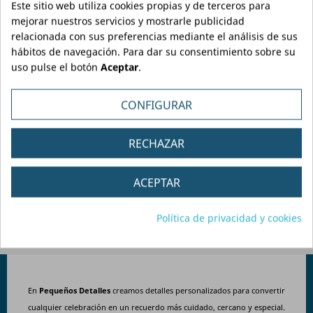
Este sitio web utiliza cookies propias y de terceros para
mejorar nuestros servicios y mostrarle publicidad
relacionada con sus preferencias mediante el análisis de sus
Características
Cómo hacer mi pedido
Plazos de entrega
hábitos de navegación. Para dar su consentimiento sobre su
uso pulse el botón
Aceptar
.
-
Imán
con impresión calidad fotográfica y acabado de
CONFIGURAR
protección brillo a elegir entre los tamaños de Ø 59 mm y Ø
75 mm.
RECHAZAR
-
Presentación:
añade la bolsita transparente con soporte kraft
y mensaje de agradecimiento por 0,40€/ud.
Se entregarán los
imanes
colocados dentro de las bolsitas de presentación.
ACEPTAR
Política de privacidad y cookies
En
Pequeños Detalles
creamos detalles personalizados para convertir
cualquier celebración en un recuerdo más cuidado, cercano y especial.