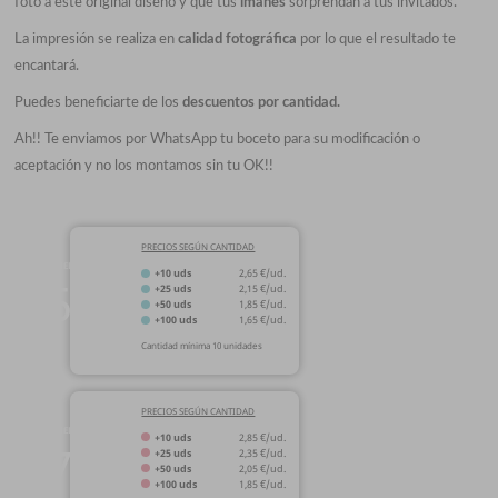
foto a este original diseño y que tus
imanes
sorprendan a tus invitados.
La impresión se realiza en
calidad fotográfica
por lo que el resultado te
encantará.
Puedes beneficiarte de los
descuentos por cantidad.
Ah!! Te enviamos por WhatsApp tu boceto para su modificación o
aceptación y no los montamos sin tu OK!!
PRECIOS SEGÚN CANTIDAD
MEDIDA
+10 uds
2,65 €/ud.
59
+25 uds
2,15 €/ud.
+50 uds
1,85 €/ud.
Ø
mm
+100 uds
1,65 €/ud.
Cantidad mínima 10 unidades
PRECIOS SEGÚN CANTIDAD
MEDIDA
+10 uds
2,85 €/ud.
75
+25 uds
2,35 €/ud.
+50 uds
2,05 €/ud.
Ø
mm
+100 uds
1,85 €/ud.