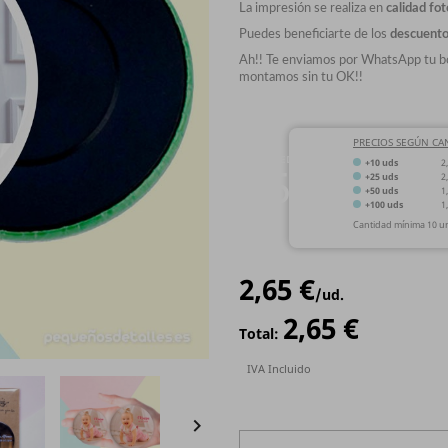
La impresión se realiza en
calidad fot
Puedes beneficiarte de los
descuento
Ah!! Te enviamos por WhatsApp tu boc
montamos sin tu OK!!
PRECIOS SEGÚN CA
MEDIDA
+10 uds
2
59
+25 uds
2
Ø
+50 uds
1
mm
+100 uds
1
Cantidad mínima 10 u
2,65 €
/ud.
2,65 €
Total:
IVA Incluido
