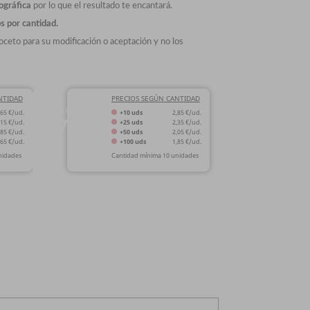
ográfica
por lo que el resultado te encantará.
s por cantidad.
eto para su modificación o aceptación y no los
NTIDAD
PRECIOS SEGÚN CANTIDAD
MEDIDA
,65 €/ud.
+10 uds
2,85 €/ud.
75
,15 €/ud.
+25 uds
2,35 €/ud.
Ø
,85 €/ud.
+50 uds
2,05 €/ud.
mm
,65 €/ud.
+100 uds
1,85 €/ud.
nidades
Cantidad mínima 10 unidades