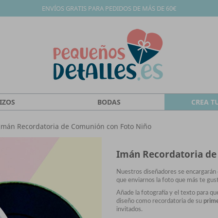
ENVÍOS GRATIS PARA PEDIDOS DE MÁS DE 60€
IZOS
BODAS
CREA T
Imán Recordatoria de Comunión con Foto Niño
Imán Recordatoria de
Nuestros diseñadores se encargarán 
que enviarnos la foto que más te gus
Añade la fotografía y el texto para q
diseño como recordatoria de su
prim
invitados.