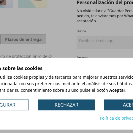
Personalización del pr
No olvide darle a "Guardar Perso
pedido, te enviaremos por What
aceptación.
Datos
Plazos de entrega
do de protección brillo de Ø
Imagen
 sobre las cookies
n soporte kraft y mensaje de
Ningún archivo seleccionado
 utiliza cookies propias y de terceros para mejorar nuestros servici
imanes
colocados dentro de las
acionada con sus preferencias mediante el análisis de sus hábitos
ara dar su consentimiento sobre su uso pulse el botón
Aceptar
.
IGURAR
RECHAZAR
ACE
Medida
Política de priva
Ø 59 mm
Ø 75 mm