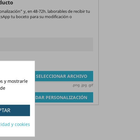
oducto
nalización" y, en 48-72h. laborables de recibir tu
sApp tu boceto para su modificación o
SELECCIONAR ARCHIVO
os y mostrarle
.png .jpg .gif
 de
GUARDAR PERSONALIZACIÓN
PTAR
cidad y cookies