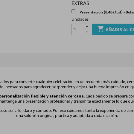
EXTRAS
Presentación (0,40€/ud) - Bols
Unidades

AÑADIR AL C
ados para convertir cualquier celebración en un recuerdo más cuidado, cerca
do, pensados para agradecer, sorprender y dejar una buena impresión en qu
personalización flexible y atención cercana
. Cada pedido se prepara con
mantenga una presentación profesional y transmita exactamente lo que qui
ceso sencillo, claro y cómodo. Por eso cuidamos tanto la experiencia de co
una solución original, práctica y adaptada a cada ocasión.