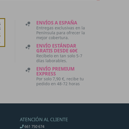
ENVÍOS A ESPAÑA
bubble_chart
Entregas exclusivas en la
Península para ofrecer la
mejor cobertura.
ENVÍO ESTÁNDAR
bubble_chart
GRATIS DESDE 60€
Recíbelo en tan solo 5-7
días laborables.
ENVÍO PREMIUM
bubble_chart
EXPRESS
Por solo 7,90 €, recibe tu
pedido en 48-72 horas
ATENCIÓN AL CLIENTE
661 750 674