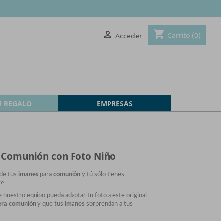
shopping_cart

Carrito
(0)
Acceder
U REGALO
EMPRESAS
 Comunión con Foto Niño
de tus
imanes
para
comunión
y tú sólo tienes
te.
ue
nuestro equipo
pueda adaptar tu foto a este original
era comunión
y que tus
imanes
sorprendan a tus